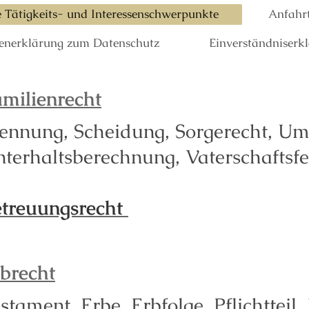
 Tätigkeits- und Interessenschwerpunkte
Anfahr
nerklärung zum Datenschutz
Einverständniserk
milienrecht
ennung, Scheidung, Sorgerecht, Um
terhaltsberechnung, Vaterschaftsfest
etreuungsrecht
brecht
stament, Erbe, Erbfolge, Pflichtteil