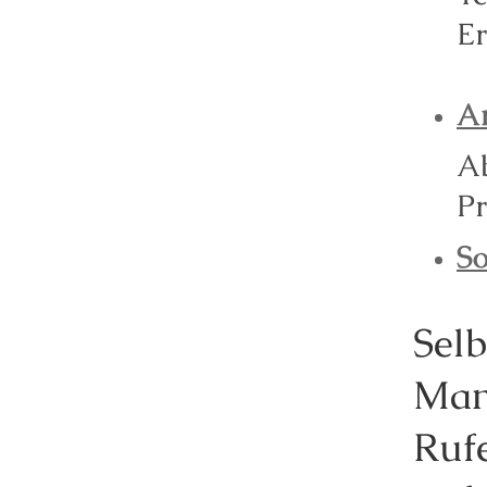
Er
Ar
Ab
Pr
So
Sel
Man
Ruf